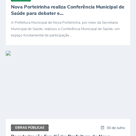
Nova Porteirinha realiza Conferência Municipal de
Enquete
Saúde para debater e...
Jornal
A Prefeitura Municipal de Nova Porteirinha, por meio da Secretaria
Municipal de Saúde, realizou a Conferência Municipal de Saúde, um
Agenda
espaço fundamental de participação...
Diário Oficial
SIC
Contato
PDTIC
30 de Julho
OBRAS PÚBLICAS