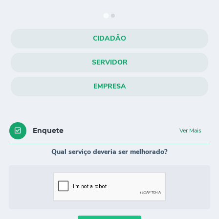
A Cidade
Notícias
CIDADÃO
Governo
SERVIDOR
Secretarias
EMPRESA
Transparência
Galeria de Fotos
Cadastro Cultural Lei Paulo Gustavo
Enquete
Ver Mais
Obras
Qual serviço deveria ser melhorado?
Turismo
Carta de Serviços
Arquivos para Download