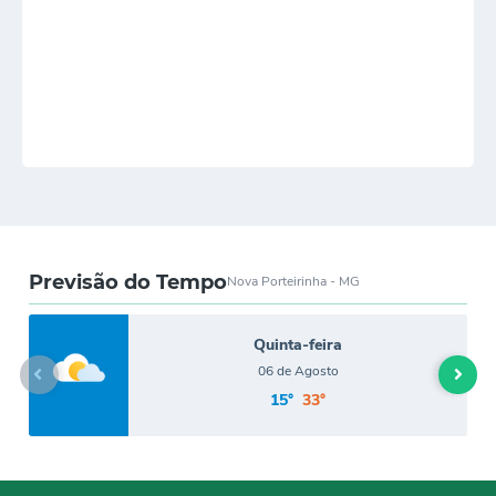
objeto é a CONTRATAÇÃO DE EMPRESA PARA
PRESTAÇÃO DE SERVIÇOS DE MANUTENÇÃO
PREVENTIVA E CORRETIVA E INSTALAÇÃO E
DESINSTALAÇÃO DE AR CONDICIONADO, INCLUINDO
MÃO DE OBRA, MATERIAIS E EQUIPAMENTOS
NECESSÁRIOS A PRESTAÇÃO DOS SERVIÇOS, PARA
ATENDER A DEMANDA DAS SECRETARIAS DESTA
MUNICIPALIDADE- Empresa Contratada: INOVA
REFRIGERAÇÃO LTDA-ME- Valor de R$ 85.139,39 Vigência:
12 (doze) meses Nova Porteirinha-MG, 06 de julho de 2023.
Regina Antônia de Souza Freitas Prefeita Municipal.
Previsão do Tempo
Nova Porteirinha - MG
Quinta-feira
06 de Agosto
15°
33°