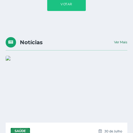
Audiências Públicas
VOTAR
Ouvidoria
Contratos
Galeria de Vídeos
Notícias
Ver Mais
Projetos
Contas Públicas
Legislação
Editais
Links
Serviços Online
Telefones Úteis
Transparência
30 de Julho
SAÚDE