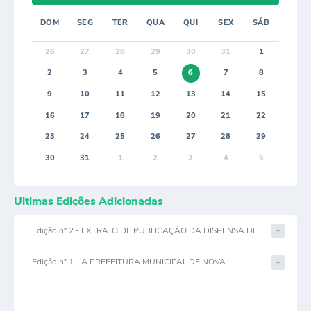
DOM
SEG
TER
QUA
QUI
SEX
SÁB
26
27
28
29
30
31
1
2
3
4
5
6
7
8
9
10
11
12
13
14
15
16
17
18
19
20
21
22
23
24
25
26
27
28
29
30
31
1
2
3
4
5
Últimas Edições Adicionadas
Edição nº 2 - EXTRATO DE PUBLICAÇÃO DA DISPENSA DE
LICITAÇÃO DE Nº 04/2024
Edição nº 1 - A PREFEITURA MUNICIPAL DE NOVA
PORTEIRINHA–MG-Torna público o Contrato de Expectativa
de Fornecimento nº 052/2023, originado do Processo nº
030/2022-Pregão Presencial por Registro de Preços nº
017/2022 e da Ata de Registro de Preços nº 063/2022, cujo